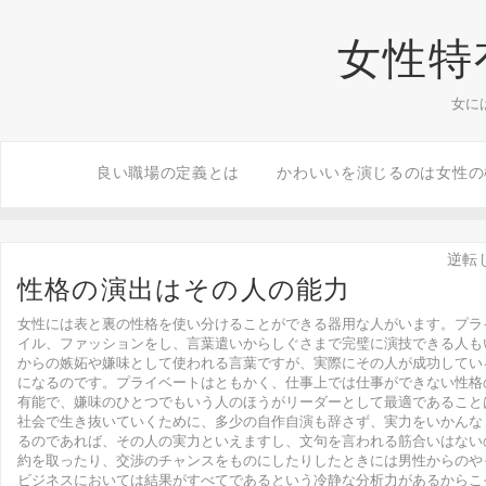
女性特
女に
良い職場の定義とは
かわいいを演じるのは女性の
逆転
性格の演出はその人の能力
女性には表と裏の性格を使い分けることができる器用な人がいます。プラ
イル、ファッションをし、言葉遣いからしぐさまで完璧に演技できる人も
からの嫉妬や嫌味として使われる言葉ですが、実際にその人が成功してい
になるのです。プライベートはともかく、仕事上では仕事ができない性格
有能で、嫌味のひとつでもいう人のほうがリーダーとして最適であること
社会で生き抜いていくために、多少の自作自演も辞さず、実力をいかんな
るのであれば、その人の実力といえますし、文句を言われる筋合いはない
約を取ったり、交渉のチャンスをものにしたりしたときには男性からのや
ビジネスにおいては結果がすべてであるという冷静な分析力があるからこ